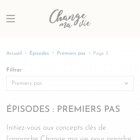
Passer
au
contenu
Accueil
Épisodes
Premiers pas
Page 3
Filtrer
ÉPISODES : PREMIERS PAS
Initiez-vous aux concepts clés de
l’approche Change ma vie pour prendre