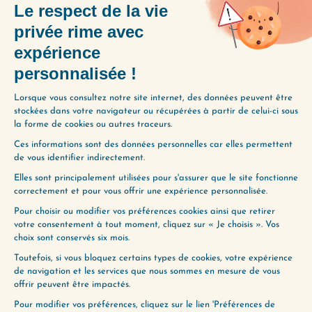
donner trop de place.
Je me sens
plus sereine au quotidien.
Le plus
important ? J’ai compris que la seule
autorisation dont j’avais besoin,
c’était la mienne. »