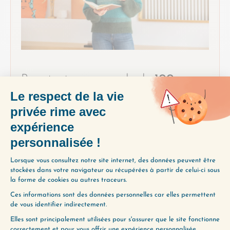
Pour toute commande de
100
exemplaires
ou plus du livre, vous
pourrez bénéficier de l’intervention
de Clotilde Dusoulier au sein de
votre organisation. Elle se rendra
disponible pour une conférence en
présentiel* ou en ligne d’1 à 2
heures, en adaptant le traitement
du sujet à vos enjeux.