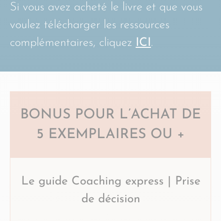
Si vous avez acheté le livre et que vous
voulez télécharger les ressources
complémentaires, cliquez
ICI
.
BONUS POUR L’ACHAT DE
5 EXEMPLAIRES
OU +
Le guide Coaching express | Prise
de décision