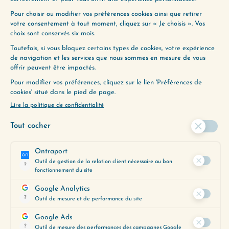
Vous pourrez choisir le thème de
votre conférence parmi les sujets
suivants :
Focus
: Protéger sa
concentration pour travailler
sereinement et gagner du
temps.
Feedback
: Mieux le donner,
mieux le recevoir.
Oser
: Comment développer sa