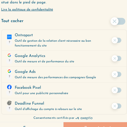
QUI SOMMES NOUS 
Change ma vie, c’est la ré
c’est l’entreprise que j’ai 
Dusoulier, Master coach cer
et avec mon profil à la fois
(très bien) les difficultés
Moi aussi, j’ai longtemps r
arriver à mener ma vie com
terrible de passer à côté
mon nez, parce que je n’ar