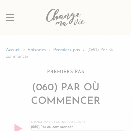
Passer
au
contenu
Accueil
Épisodes
Premiers pas
(060) Par où
commencer
PREMIERS PAS
(060) PAR OÙ
COMMENCER