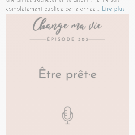
une année s’achever en se disant : “je me suis
complètement oublié·e cette année,…
Lire plus