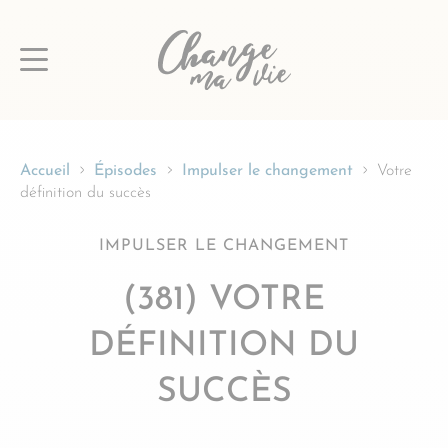
Passer
au
contenu
Accueil
Épisodes
Impulser le changement
Votre
définition du succès
IMPULSER LE CHANGEMENT
(381) VOTRE
DÉFINITION DU
SUCCÈS