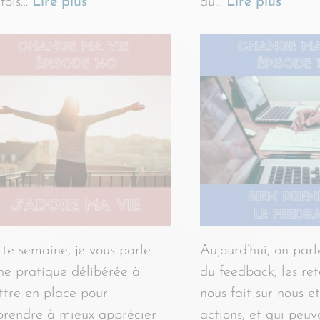
fois…
Lire plus
du…
Lire plus
te semaine, je vous parle
Aujourd’hui, on parl
ne pratique délibérée à
du feedback, les ret
tre en place pour
nous fait sur nous et
rendre à mieux apprécier
actions, et qui peuv