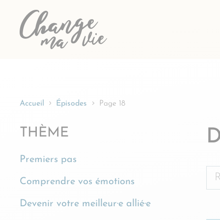
Passer
au
contenu
Accueil
Épisodes
Page 18
THÈME
D
Premiers pas
Re
Comprendre vos émotions
Devenir votre meilleur·e allié·e