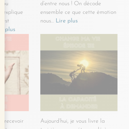
e ou
d’entre nous ! On décode
s explique
ensemble ce que cette émotion
 est
nous…
Lire plus
re plus
 à recevoir
Aujourd’hui, je vous livre la