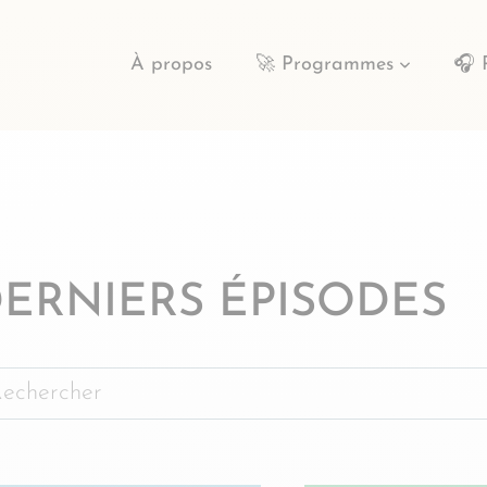
À propos
🚀 Programmes
🎧 
ERNIERS ÉPISODES
chercher