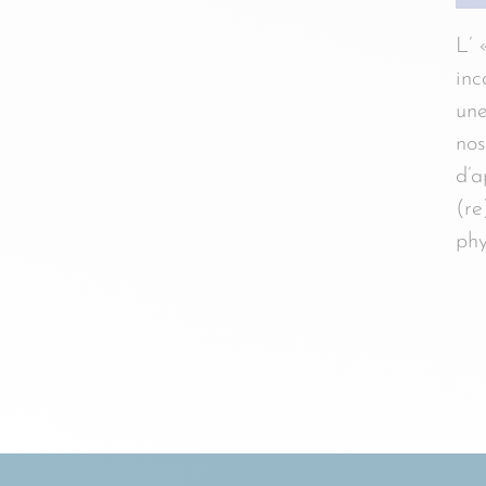
L’ 
inc
une
nos
d’a
(re
phy