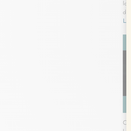
lon
da
Lir
Cet