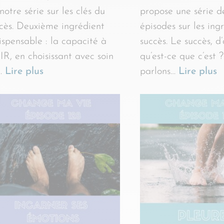
notre série sur les clés du
propose une série d
cès. Deuxième ingrédient
épisodes sur les ing
ispensable : la capacité à
succès. Le succès, d
R, en choisissant avec soin
qu’est-ce que c’est ?
s…
Lire plus
parlons…
Lire plus