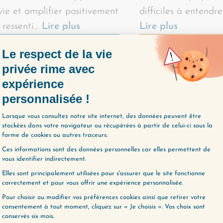
vie et amplifier positivement
difficiles à entendre
 ressenti…
Lire plus
Lire plus
y a des gens qui ont
Aujourd’hui, on obs
bandon trop facile, et
ensemble les schém
utres qui persistent trop
pensée qui créent l