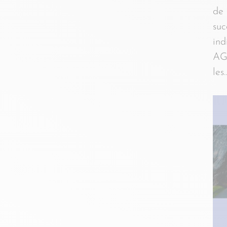
de 
suc
ind
AGI
le