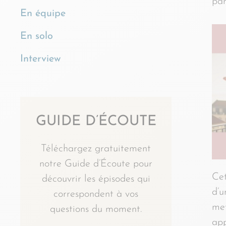
par
En équipe
En solo
Interview
GUIDE D’ÉCOUTE
Téléchargez gratuitement
notre Guide d’Écoute pour
Cet
découvrir les épisodes qui
d’u
correspondent à vos
met
questions du moment.
app