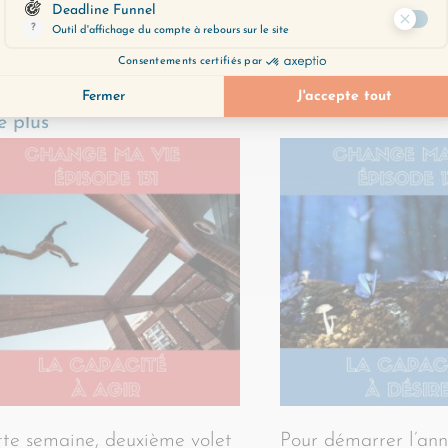
dernier volet de notre série
ce que la vie et les
 les clés du succès : la
apportent, sans ress
acité à AVOIR, qui consiste
besoin perpétuel de s
ccueillir, apprécier,…
de…
Lire plus
e plus
te semaine, deuxième volet
Pour démarrer l’ann