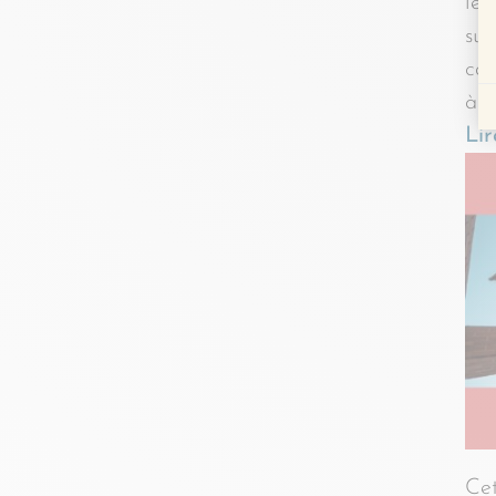
le 
sur
cap
à a
Lir
Cet