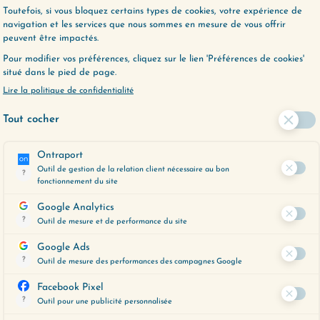
gtemps. Que vous soyez
qu’elle soit agréabl
ns un camp ou dans…
désagréable. Je vou
e plus
en quoi l’impatience
problématique,…
Li
te semaine, nous abordons
Et si on s’autorisait