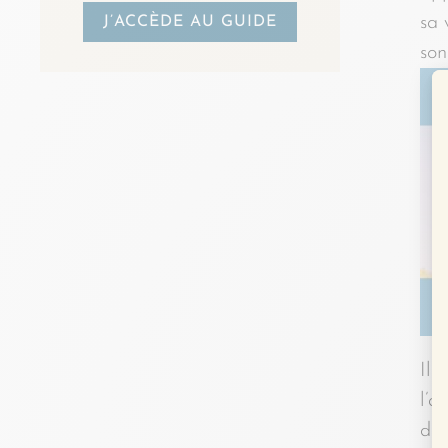
sa 
J’ACCÈDE AU GUIDE
son
Il 
l’a
d’a