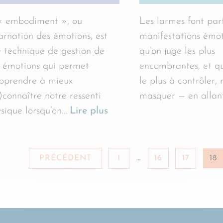
« embodiment », ou
Les larmes font par
arnation des émotions, est
manifestations émot
 technique de gestion de
qu’on juge les plus
 émotions qui permet
encombrantes, et q
pprendre à mieux
le plus à contrôler, 
)connaître notre ressenti
masquer — en alla
sique lorsqu’on…
Lire plus
PRÉCÉDENT
1
…
16
17
18