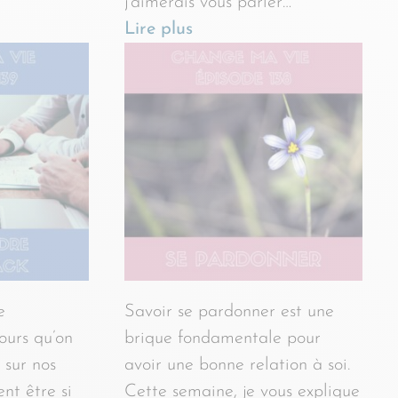
j’aimerais vous parler…
Lire plus
e
Savoir se pardonner est une
ours qu’on
brique fondamentale pour
 sur nos
avoir une bonne relation à soi.
ent être si
Cette semaine, je vous explique