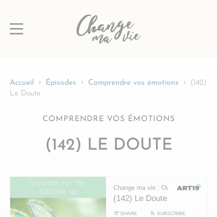
Passer
au
contenu
Accueil
Épisodes
Comprendre vos émotions
(142)
Le Doute
COMPRENDRE VOS ÉMOTIONS
(142) LE DOUTE
Change ma vie : Outils pour l'esprit
(142) Le Doute
SHARE
SUBSCRIBE