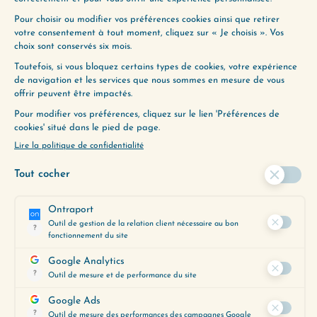
LOIN ?
Utilisez notre Guide d’Écoute, un
outil précieux pour vous aider à
découvrir les épisodes qui
correspondent le mieux à vos
préoccupations du moment.
Obtenez-le gratuitement en
cliquant ci-dessous :
JE LE VEUX