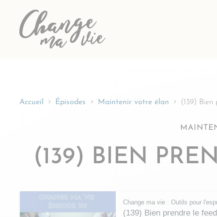
Passer
au
contenu
Accueil
Épisodes
Maintenir votre élan
(139) Bien
MAINTE
(139) BIEN PR
Change ma vie : Outils pour l'espr
(139) Bien prendre le fee