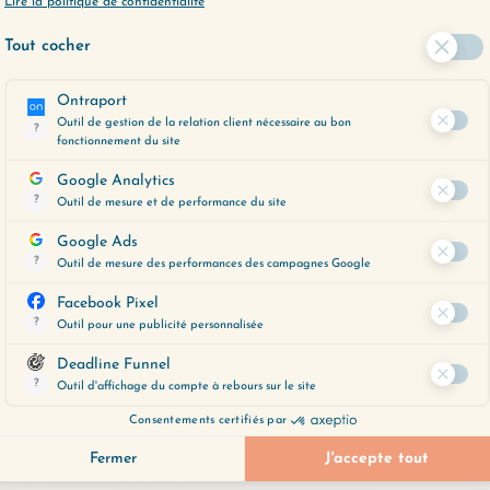
LES ÉPISODES
ER PLUS LOIN ?