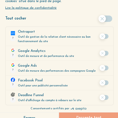
LAISSER UN COMMENTAIRE
Votre adresse e-mail ne sera pas publiée.
Les champs obligatoires sont indiqués
avec
*
Commentaire
*