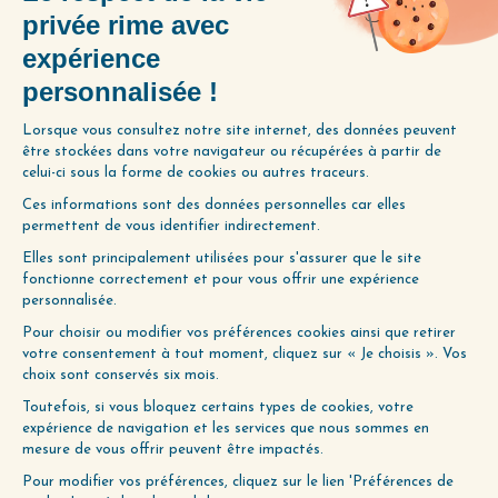
ENVIE D’ALLER PLUS
LOIN ?
Utilisez notre Guide d’Écoute, un
outil précieux pour vous aider à
découvrir les épisodes qui
correspondent le mieux à vos
préoccupations du moment.
Obtenez-le gratuitement en
cliquant ci-dessous :
JE LE VEUX