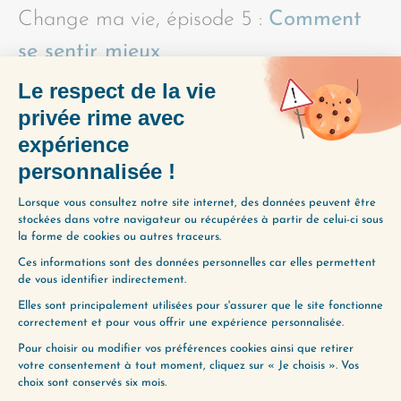
Change ma vie, épisode 5 :
Comment
se sentir mieux
Change ma vie, épisode 6 :
La
méditation, pourquoi oui, pourquoi
non
Change ma vie, épisode 7 :
La
méditation, idées pour se lancer
Change ma vie, épisode 8 :
L’indépendance émotionnelle
PARTAGER L'ÉPISODE