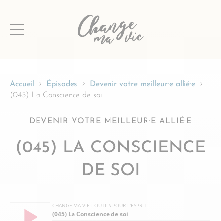
Passer
au
contenu
Accueil
Épisodes
Devenir votre meilleur·e allié·e
(045) La Conscience de soi
DEVENIR VOTRE MEILLEUR·E ALLIÉ·E
(045) LA CONSCIENCE
DE SOI