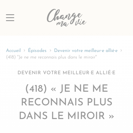
Passer
au
contenu
Accueil
Épisodes
Devenir votre meilleur·e allié·e
(418) "Je ne me reconnais plus dans le miroir"
DEVENIR VOTRE MEILLEUR·E ALLIÉ·E
(418) « JE NE ME
RECONNAIS PLUS
DANS LE MIROIR »