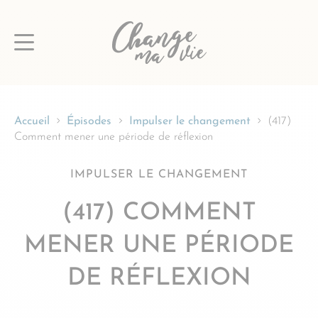
Passer
au
contenu
Accueil
Épisodes
Impulser le changement
(417)
Comment mener une période de réflexion
IMPULSER LE CHANGEMENT
(417) COMMENT
MENER UNE PÉRIODE
DE RÉFLEXION