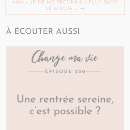
(418) « JE NE ME RECONNAIS PLUS DANS
LE MIROIR »
À ÉCOUTER AUSSI