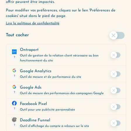
précisé. Et les retours extérieurs
nourrissent à leur tour la réflexion.
La grande limite de cette dimension :
elle est chronophage. Si on n’y prend
pas garde, elle peut dévorer les trois
autres. J’en sais quelque chose — après
neuf ans à publier chaque semaine sans
exception, j’ai dû renoncer au rythme
hebdomadaire pour que cette quatrième
dimension ne vienne pas asphyxier les
trois premières. Ce n’était pas facile.
Mais c’est la décision la plus alignée que