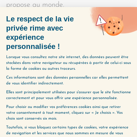
propose au monde.
Pour ma part, cette dimension prend la
forme des emails hebdomadaires de la
newsletter et des épisodes du podcast.
Mais la forme importe peu. Ce qui
compte, c’est que le processus de
création force une intégration plus
profonde : quand on réfléchit pour soi,
on peut rester dans le flou. Quand on
décide de transmettre à d’autres, on
s’aperçoit ce qui manque, ce qui n’est
pas logique, ce qui a besoin d’être