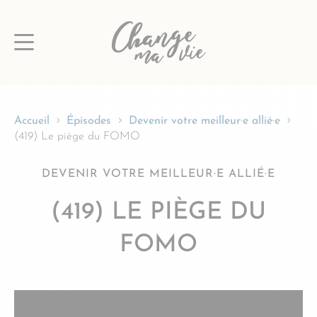
Passer
au
contenu
Accueil
Épisodes
Devenir votre meilleur·e allié·e
(419) Le piège du FOMO
DEVENIR VOTRE MEILLEUR·E ALLIÉ·E
(419) LE PIÈGE DU
FOMO