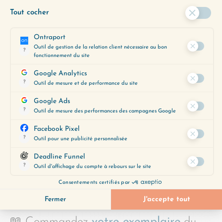
alors le signal qu’il est temps de changer
quelque chose — intérieurement,
extérieurement, ou les deux.
POUR ALLER PLUS LOIN
💌
Inscrivez-vous à la newsletter de
Change ma vie
pour recevoir de
l’inspiration, mes prises de conscience
personnelles le mardi, et un nouvel outil
chaque jeudi.
📖 Commandez
votre exemplaire
du