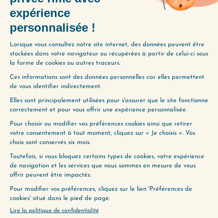
Ressentir de la joie
pour ce que
vous vivez effectivement, en vous
rappelant que c’est le résultat de vos
propres choix
Cette joie d’être là où vous êtes n’est
accessible qu’à une condition : vous
sentir aux commandes de votre vie. Si
votre quotidien vous semble une somme
de contraintes que vous n’avez pas
choisies, le FOMO sera toujours là,
comme une échappatoire vers des vies
imaginées qui semblent meilleures. C’est