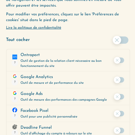
(132) LA CAPACITÉ À DEMANDER
(134) LA CAPACITÉ À AVOIR
ENVIE D’ALLER PLUS
LOIN ?
Utilisez notre Guide d’Écoute, un
outil précieux pour vous aider à
découvrir les épisodes qui
correspondent le mieux à vos
préoccupations du moment.