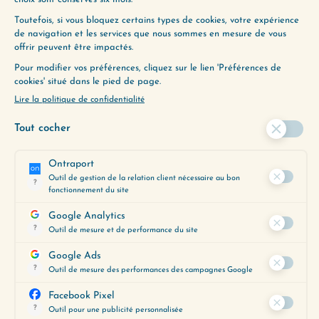
(133) LA CAPACITÉ À RECEVOIR
(135) LA DÉCEPTION
ENVIE D’ALLER PLUS
LOIN ?
Utilisez notre Guide d’Écoute, un
outil précieux pour vous aider à