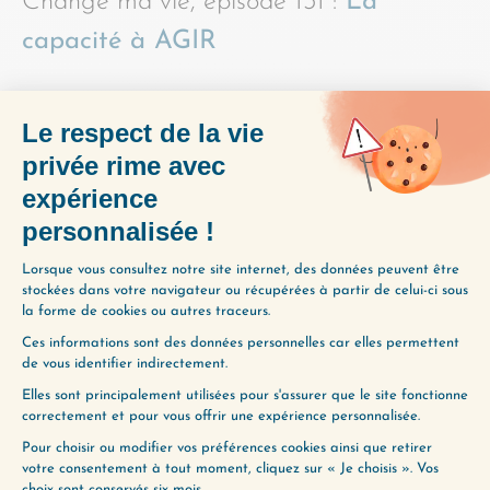
Change ma vie, épisode 131 :
La
capacité à AGIR
Change ma vie, épisode 132 :
La
capacité à DEMANDER
Change ma vie, épisode 133 :
La
capacité à RECEVOIR
The big leap
, Gay Hendricks
Le grand saut
, Gay Hendricks
PARTAGER L'ÉPISODE