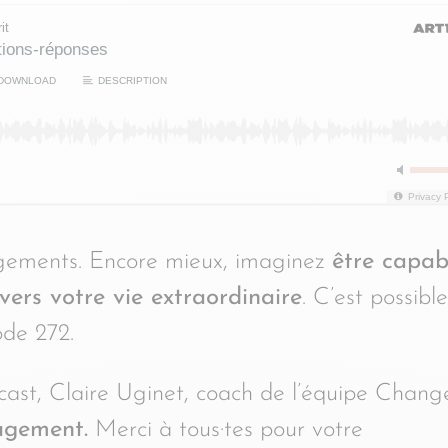
it
tions-réponses
DOWNLOAD
DESCRIPTION
Privacy 
jugements. Encore mieux, imaginez
être capab
vers votre vie extraordinaire
. C’est possible
ode 272.
cast, Claire Uginet, coach de l’équipe Chang
jugement.
Merci à tous·tes pour votre