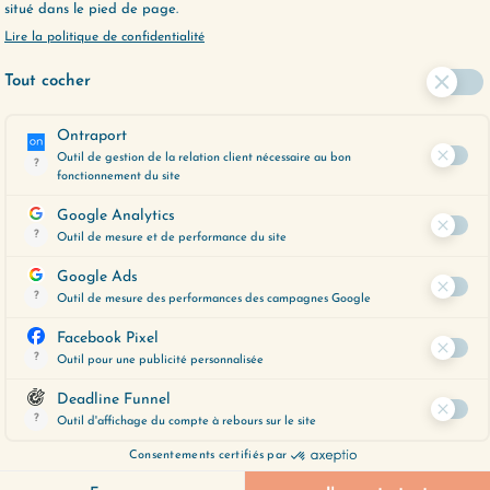
e que je vous
m’aime” ; “On n’arrive pas à
 vivement, je veux
communiquer”… Vous avez p
que…
Lire plus
être déjà dit…
Lire plus
LES ÉPISODES
ER PLUS LOIN ?