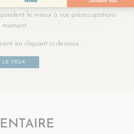
, un outil précieux pour vous aider à
espondent le mieux à vos préoccupations
 moment.
ent en cliquant ci-dessous :
E LE VEUX
ENTAIRE