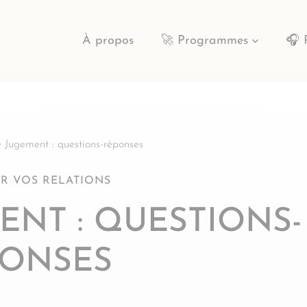
À propos
🚀 Programmes
🎧 
 Jugement : questions-réponses
R VOS RELATIONS
MENT : QUESTIONS-
PONSES