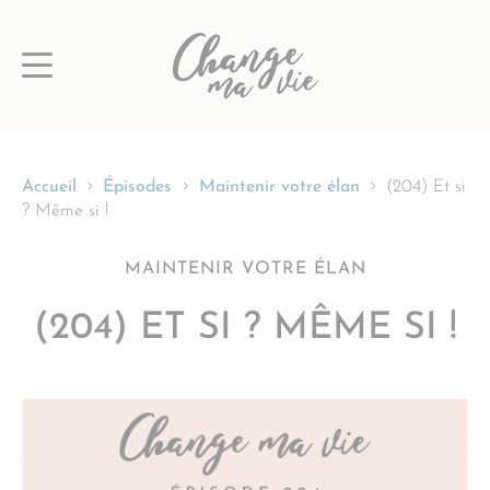
Passer
au
contenu
Accueil
Épisodes
Maintenir votre élan
(204) Et si
? Même si !
MAINTENIR VOTRE ÉLAN
(204) ET SI ? MÊME SI !