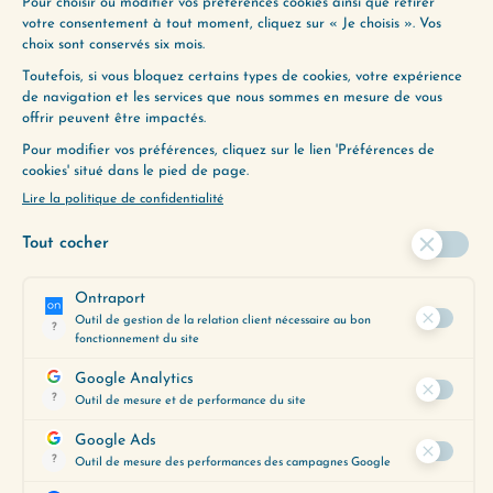
(215) MOI JE SUIS COMME ÇA
(217) CONFIANCE EN SOI : QUESTIONS-
RÉPONSES
À ÉCOUTER AUSSI