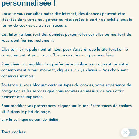
R L'ÉPISODE
(272) LE JUGEMENT : QUESTIONS-RÉPONSE