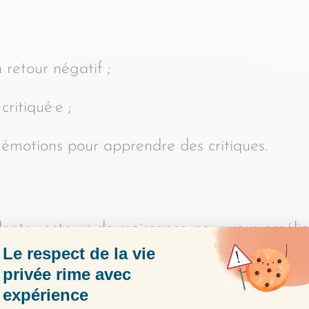
 retour négatif ;
critiqué·e ;
s émotions pour apprendre des critiques.
lents vecteurs de croissance pour vous amélio
pper votre capacité à apprendre des critiques
ions associées, nous pouvons vous y aider :