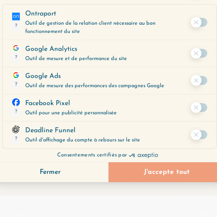
ER PLUS LOIN ?
, un outil précieux pour vous aider à
espondent le mieux à vos préoccupations
 moment.
ent en cliquant ci-dessous :
E LE VEUX