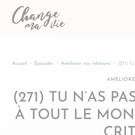
Passer
au
contenu
Accueil
Épisodes
Améliorer vos relations
(271) Tu
AMÉLIORE
(271) TU N’AS P
À TOUT LE MON
CRI