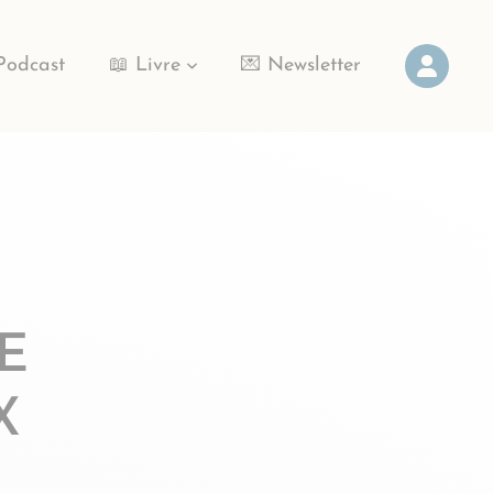
Podcast
📖 Livre
💌 Newsletter
RE
X