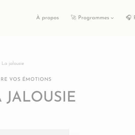
À propos
🚀 Programmes
🎧 
 La jalousie
RE VOS ÉMOTIONS
A JALOUSIE