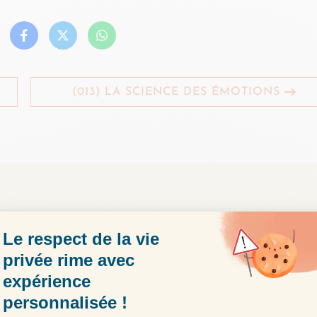
(013) LA SCIENCE DES ÉMOTIONS
ER PLUS LOIN ?
, un outil précieux pour vous aider à