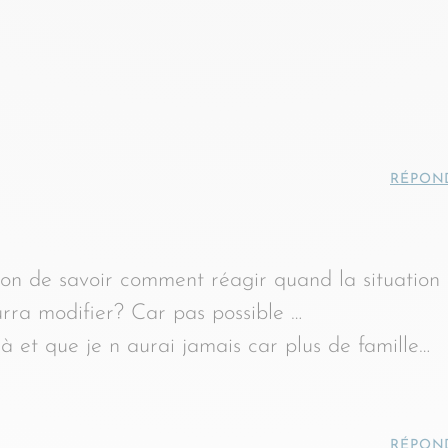
RÉPON
ion de savoir comment réagir quand la situation
urra modifier? Car pas possible …
 et que je n aurai jamais car plus de famille…
RÉPON