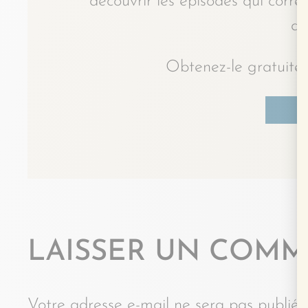
découvrir les épisodes qui corr
du
Obtenez-le gratuitem
J
LAISSER UN COMM
Votre adresse e-mail ne sera pas publiée