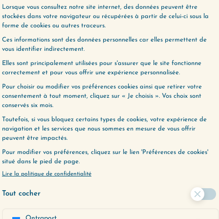
espondent le mieux à vos préoccupations
 moment.
ent en cliquant ci-dessous :
E LE VEUX
ENTAIRE
.
Les champs obligatoires sont indiqués avec