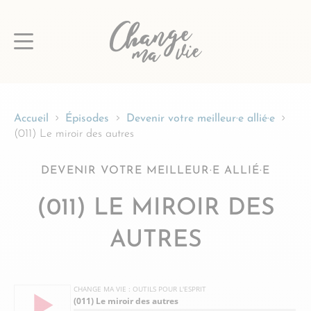
Passer
au
contenu
Accueil
Épisodes
Devenir votre meilleur·e allié·e
(011) Le miroir des autres
DEVENIR VOTRE MEILLEUR·E ALLIÉ·E
(011) LE MIROIR DES
AUTRES