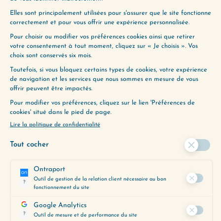
cliquant ci-dessous :
JE LE VEUX
LAISSER UN COMMENTAIRE
Votre adresse e-mail ne sera pas
publiée.
Les champs obligatoires sont
indiqués avec
*
Commentaire
*