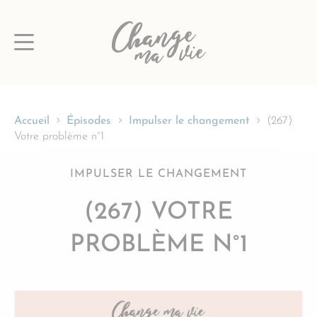
Passer
au
contenu
Accueil
Épisodes
Impulser le changement
(267)
Votre problème n°1
IMPULSER LE CHANGEMENT
(267) VOTRE
PROBLÈME N°1