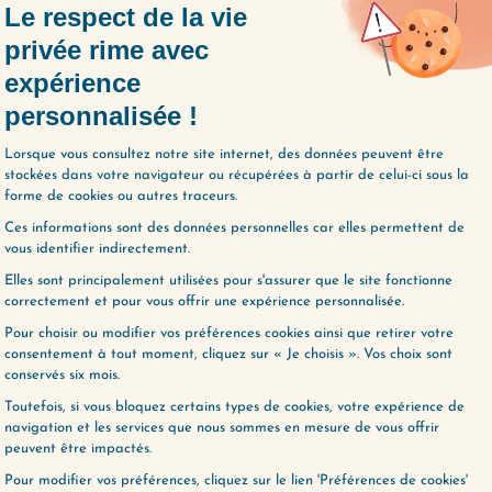
 repousser
 de détente avant le coucher
utes avant de dormir pour vous allonger, vo
i pourrait autrement surgir dans votre lit.
PRENDRE DANS CET ÉPISOD
ne faiblesse mais un signal
 nuits