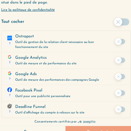
rmer vos soirées et vos matinées
ÉES
r l’épisode
:
https://changemavie.com/palette
a vie