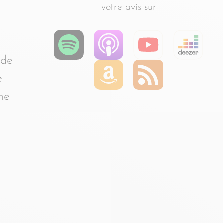
votre avis sur
 de
e
ème