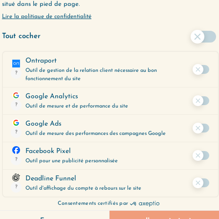
AUX D’ALARME
ter consiste à repérer le « foutu pour foutu 
r ces pensées automatiques qui vous poussent
’est fichu », « Je n’y arriverai jamais », « Ça
E DE VOS PENSÉES
anisme, vous pouvez le désamorcer. Je partag
ais efficace pour reprendre le contrôle quan
s obstacles en opportunités d’avancer