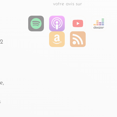
votre avis sur
 2
e,
s