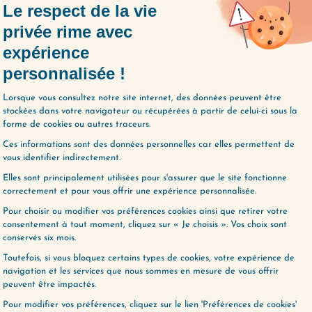
obstacle se présente, vous déviez de la
née et votre tentation est grande de tout lais
 personnes perfectionnistes ou celles qui on
on. Quand on ne peut pas faire les choses
ire du tout. C’est un mécanisme de protection
tre-productif.
IR DE L’AUTO-