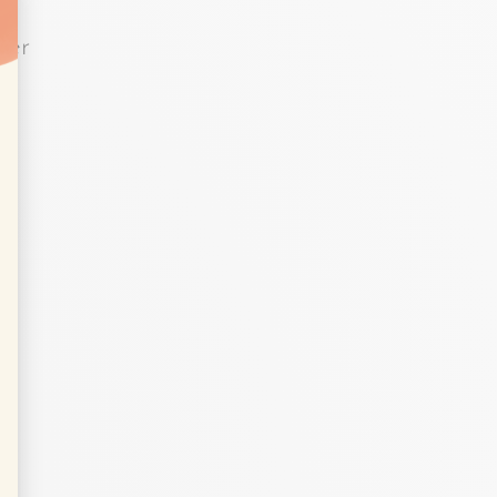
ser
t