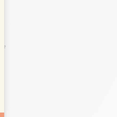
»
 ne
e
d