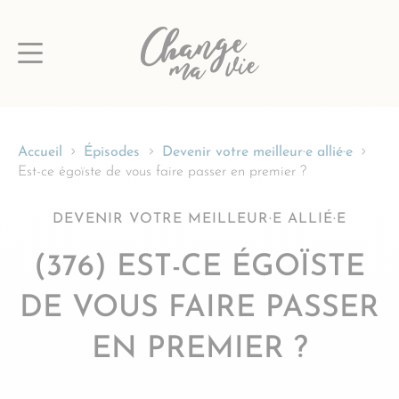
Passer
au
contenu
Accueil
Épisodes
Devenir votre meilleur·e allié·e
Est-ce égoïste de vous faire passer en premier ?
DEVENIR VOTRE MEILLEUR·E ALLIÉ·E
(376) EST-CE ÉGOÏSTE
DE VOUS FAIRE PASSER
EN PREMIER ?