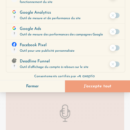
provoque en vous comme questions ? Dans cet
épisode, je réponds…
Lire plus