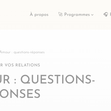
À propos
🚀 Programmes
🎧 
Amour : questions-réponses
R VOS RELATIONS
UR : QUESTIONS-
PONSES