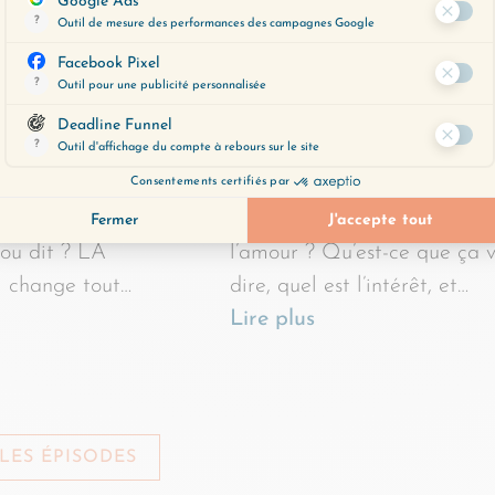
i se passerait si
Savez-vous qu’on a toujours
z aimer l’autre tout
possibilité, à tout moment e
indépendamment de
toute situation, de choisir
t ou dit ? LA
l’amour ? Qu’est-ce que ça 
i change tout…
dire, quel est l’intérêt, et…
Lire plus
LES ÉPISODES