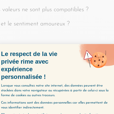
 valeurs ne sont plus compatibles ?
r et le sentiment amoureux ?
 émotionnelle ? C’est une des pierres angulai
sons. Pour en savoir plus :
R L'ÉPISODE