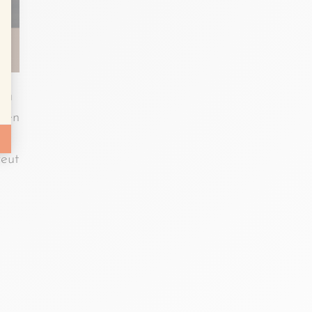
 la
t en
veut