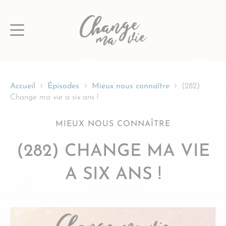
Passer
au
contenu
Accueil
Épisodes
Mieux nous connaître
(282)
Change ma vie a six ans !
MIEUX NOUS CONNAÎTRE
(282) CHANGE MA VIE
A SIX ANS !