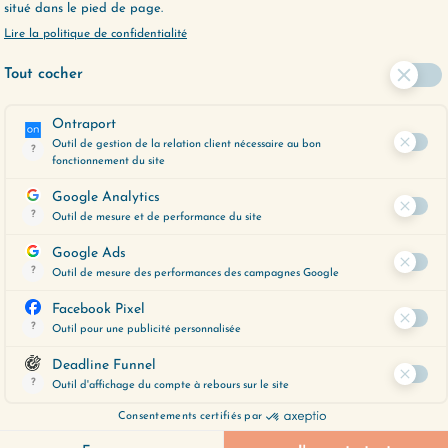
ER PLUS LOIN ?
, un outil précieux pour vous aider à
espondent le mieux à vos préoccupations
 moment.
ent en cliquant ci-dessous :
E LE VEUX