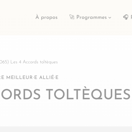
À propos
🚀 Programmes
🎧 
065) Les 4 Accords toltèques
E MEILLEUR·E ALLIÉ·E
CCORDS TOLTÈQUES