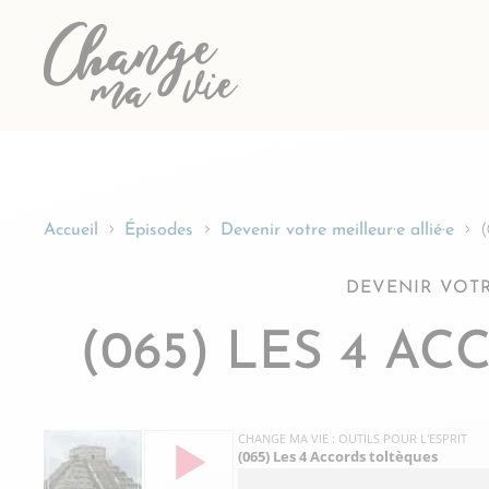
Passer
au
contenu
Accueil
Épisodes
Devenir votre meilleur·e allié·e
(
DEVENIR VOTR
(065) LES 4 A