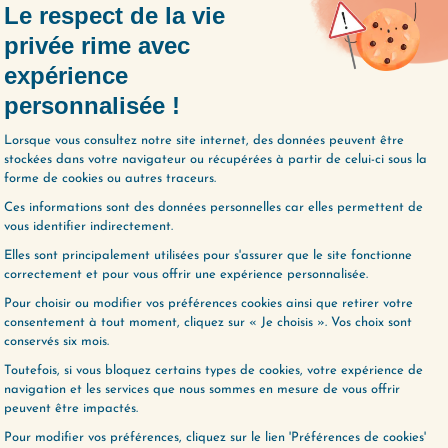
ratégie pour s’aimer
Pour la plupart d’entre nous,
er attention à la
notre opinion de nous est
on se parle
calquée sur ce que nous
ent. Comment fait-
renvoient les autres, et on es
tifier les pensées
ballotté au gré…
Lire plus
…
Lire plus
LES ÉPISODES