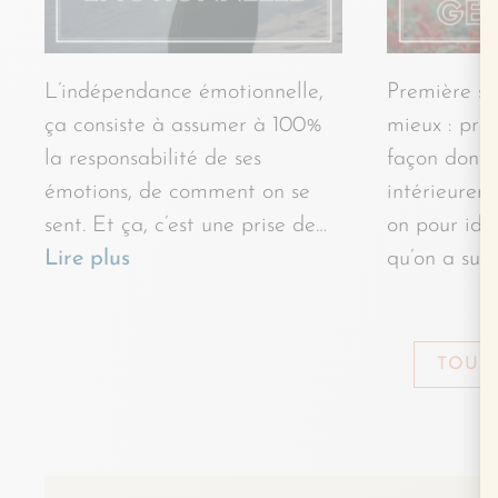
L’indépendance émotionnelle,
Première st
ça consiste à assumer à 100%
mieux : prêt
la responsabilité de ses
façon dont 
émotions, de comment on se
intérieurem
sent. Et ça, c’est une prise de…
on pour iden
Lire plus
qu’on a sur
TOUS 