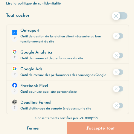
LAISSER UN COMMENTAIRE
Votre adresse e-mail ne sera pas
publiée.
Les champs obligatoires sont
indiqués avec
*
Commentaire
*