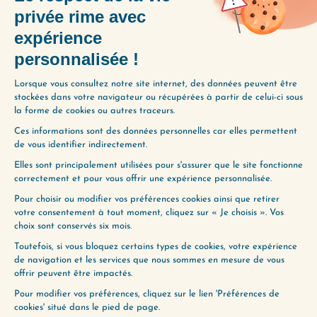
ENVIE D’ALLER PLUS
LOIN ?
Utilisez notre Guide d’Écoute, un
outil précieux pour vous aider à
découvrir les épisodes qui
correspondent le mieux à vos
préoccupations du moment.
Obtenez-le gratuitement en
cliquant ci-dessous :
JE LE VEUX