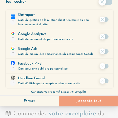
Comment retrouver une confiance
intérieure fondée sur vos propres
standards
POUR ALLER PLUS LOIN
💌
Inscrivez-vous à la newsletter de
Change ma vie
pour recevoir de
l’inspiration, mes prises de conscience
personnelles le mardi, et un nouvel outil
chaque jeudi.
📖 Commandez
votre exemplaire
du