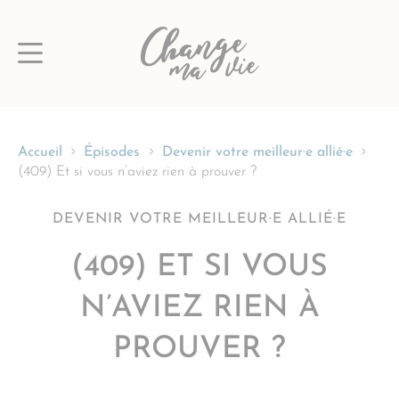
Passer
au
contenu
Accueil
Épisodes
Devenir votre meilleur·e allié·e
(409) Et si vous n’aviez rien à prouver ?
DEVENIR VOTRE MEILLEUR·E ALLIÉ·E
(409) ET SI VOUS
N’AVIEZ RIEN À
PROUVER ?