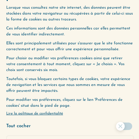
(125) J’AIME, J’AIME PAS
(127) PLEURER
ENVIE D’ALLER PLUS
LOIN ?
Utilisez notre Guide d’Écoute, un
outil précieux pour vous aider à