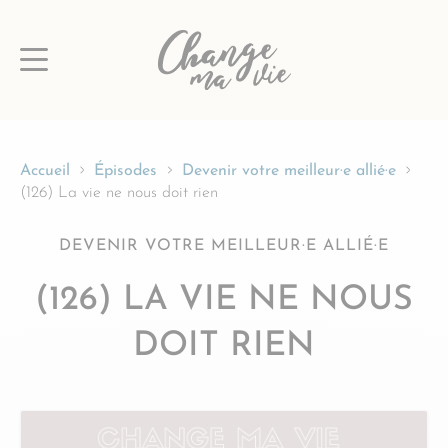
Passer
au
contenu
Accueil
Épisodes
Devenir votre meilleur·e allié·e
(126) La vie ne nous doit rien
DEVENIR VOTRE MEILLEUR·E ALLIÉ·E
(126) LA VIE NE NOUS
DOIT RIEN