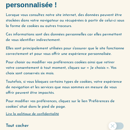
PARTAGER L'ÉPISODE
(111) L’ÉCHELLE DES ÉMOTIONS
(113) MIEUX ENTENDRE VOTRE INTUITION
ENVIE D’ALLER PLUS
LOIN ?
Utilisez notre Guide d’Écoute, un