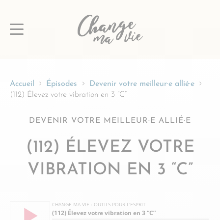
Passer
au
contenu
Accueil
Épisodes
Devenir votre meilleur·e allié·e
(112) Élevez votre vibration en 3 “C”
DEVENIR VOTRE MEILLEUR·E ALLIÉ·E
(112) ÉLEVEZ VOTRE
VIBRATION EN 3 “C”