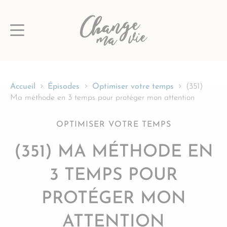
Passer
au
contenu
Accueil
Épisodes
Optimiser votre temps
(351)
Ma méthode en 3 temps pour protéger mon attention
OPTIMISER VOTRE TEMPS
(351) MA MÉTHODE EN
3 TEMPS POUR
PROTÉGER MON
ATTENTION