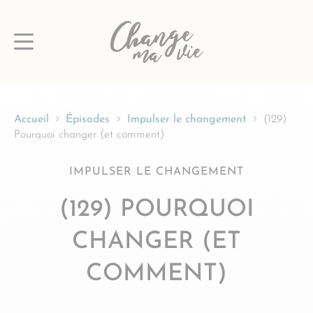
Passer
au
contenu
Accueil
Épisodes
Impulser le changement
(129)
Pourquoi changer (et comment)
IMPULSER LE CHANGEMENT
(129) POURQUOI
CHANGER (ET
COMMENT)