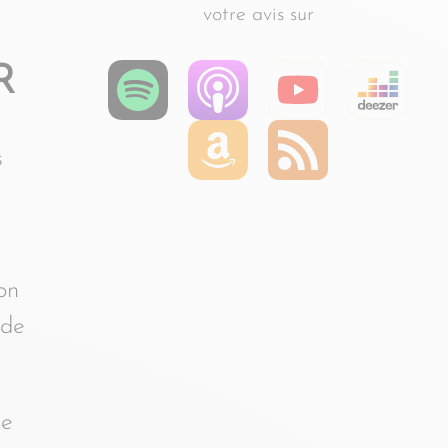
votre avis sur
R
s
on
ide
ue