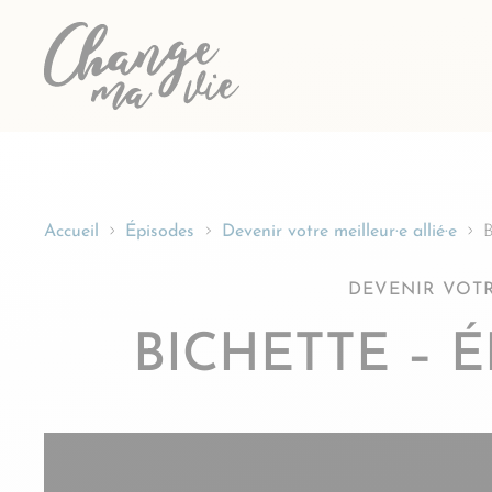
Passer
au
contenu
Accueil
Épisodes
Devenir votre meilleur·e allié·e
B
DEVENIR VOTR
BICHETTE – 