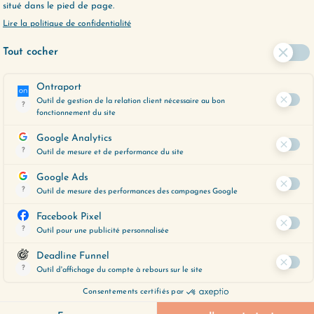
complice pour vous adresser à vous-même. Un
r, qui joue le rôle de diapason : il règle tout
e juger violemment
quand on commence un
ou
“Juju”
.
quand vous êtes en train de vous parler —
ier ce dialogue intérieur.
NCES