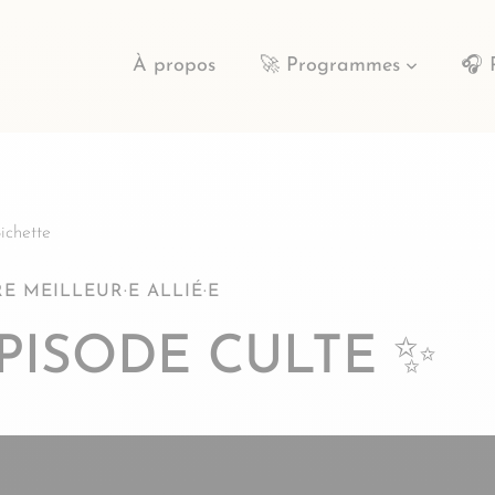
À propos
🚀 Programmes
🎧 
ichette
E MEILLEUR·E ALLIÉ·E
ÉPISODE CULTE ✨