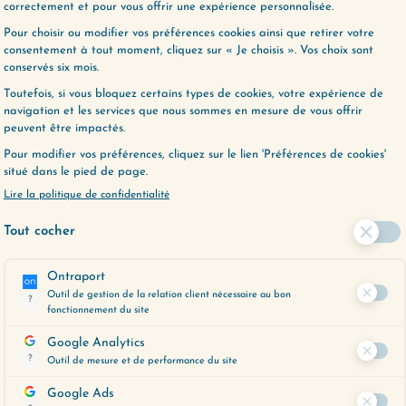
ER PLUS LOIN ?
, un outil précieux pour vous aider à
espondent le mieux à vos préoccupations
 moment.
ent en cliquant ci-dessous :
E LE VEUX