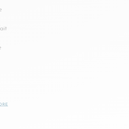
e
ait
e
DRE