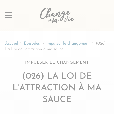
Passer
au
contenu
Accueil
Épisodes
Impulser le changement
(026)
La Loi de l’attraction à ma sauce
IMPULSER LE CHANGEMENT
(026) LA LOI DE
L’ATTRACTION À MA
SAUCE