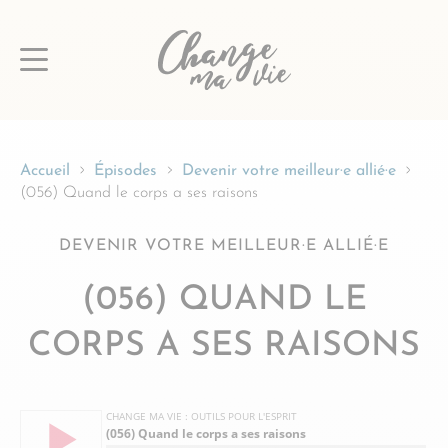
Passer
au
contenu
Accueil
Épisodes
Devenir votre meilleur·e allié·e
(056) Quand le corps a ses raisons
DEVENIR VOTRE MEILLEUR·E ALLIÉ·E
(056) QUAND LE
CORPS A SES RAISONS