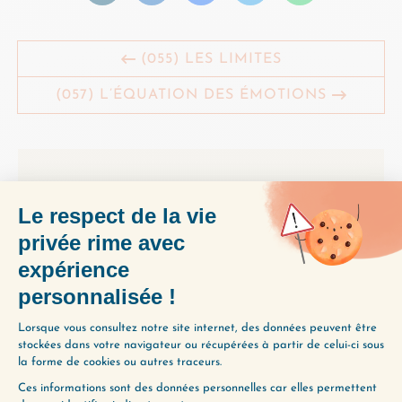
(055) LES LIMITES
(057) L’ÉQUATION DES ÉMOTIONS
ENVIE D’ALLER PLUS
LOIN ?
Utilisez notre Guide d’Écoute, un
outil précieux pour vous aider à
découvrir les épisodes qui
correspondent le mieux à vos