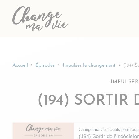
Passer
au
contenu
Accueil
Épisodes
Impulser le changement
(194) So
IMPULSER
(194) SORTIR
Change ma vie : Outils pour l'espr
(194) Sortir de l’indécisio