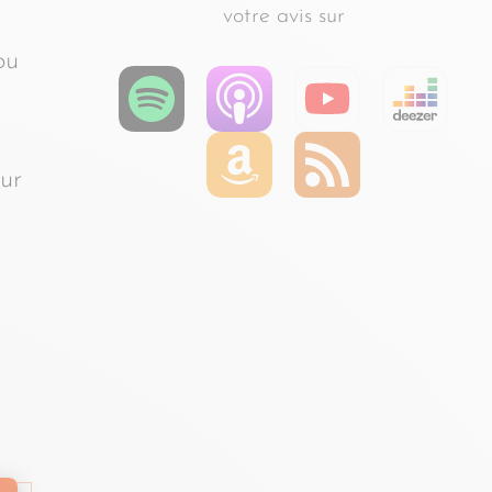
votre avis sur
ou
our