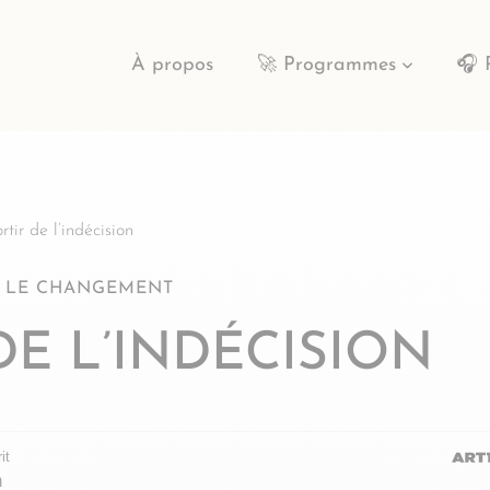
À propos
🚀 Programmes
🎧 
rtir de l’indécision
 LE CHANGEMENT
 DE L’INDÉCISION
it
n