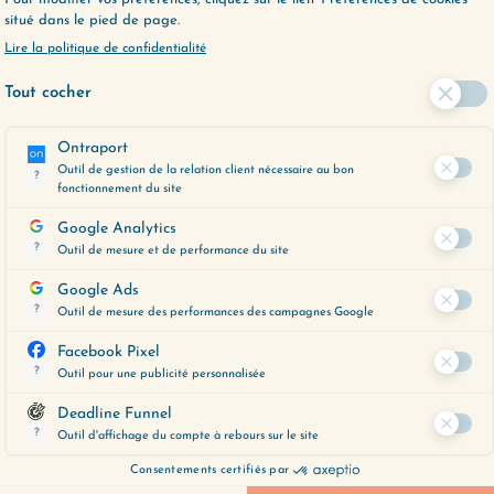
édients du succès
e qu’on entreprend,
 capacité à prendre
ns de façon
t déterminée. Alors
Lire plus
LES ÉPISODES