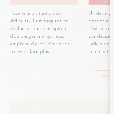
Face à une situation de
Un des ingr
difficulté, il est fréquent de
dans tout c
s’enfoncer dans une spirale
c’est notre
d’auto-jugement qui nous
des décisio
empêche d’y voir clair et de
judicieuse e
trouver…
Lire plus
comment…
TOUS 