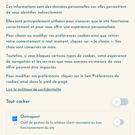
(314) RÉVÉLER TOUS SES TALENTS
(316) VIVRE UNE VIE D’EXPLORATEUR
AVEC NICOLAS NGO
À ÉCOUTER AUSSI