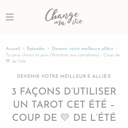
Passer
au
contenu
Accueil
Épisodes
Devenir votre meilleur·e allié·e
Tu peux choisir la paix (Antidote aux complexes) - Coup de
💛 de l’été
DEVENIR VOTRE MEILLEUR·E ALLIÉ·E
3 FAÇONS D’UTILISER
UN TAROT CET ÉTÉ –
COUP DE 💛 DE L’ÉTÉ