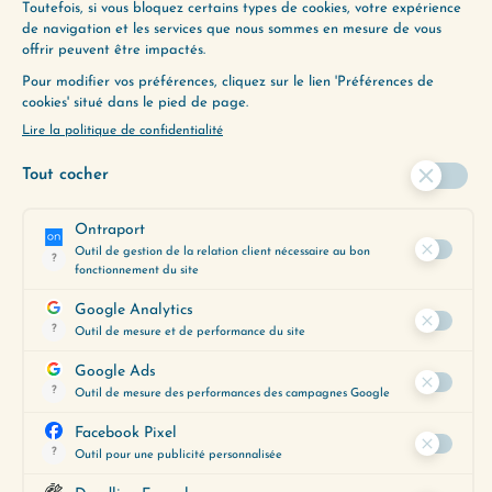
préoccupations du moment.
Obtenez-le gratuitement en
cliquant ci-dessous :
JE LE VEUX
LAISSER UN COMMENTAIRE
Votre adresse e-mail ne sera pas
publiée.
Les champs obligatoires sont
indiqués avec
*