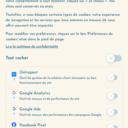
PARTAGER L'ÉPISODE
PLAIRE OU ÊTRE LIBRE (REDIFFUSION)
AI-JE LE DROIT DE VOULOIR PLUS ?
(REDIFFUSION)
ENVIE D’ALLER PLUS
LOIN ?
Utilisez notre Guide d’Écoute, un