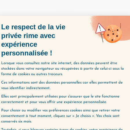
votre vie, et l’idée de le faire avec plaisir
ment ce que vous allez faire au sein de notre
plus :
changemavie.com/coaching
R L'ÉPISODE
(180) LES COURBATURES DE VULNÉRABILIT