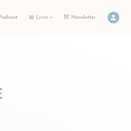
Podcast
📖 Livre
💌 Newsletter
E