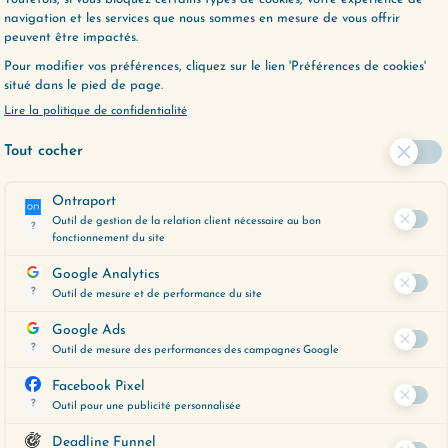
ER PLUS LOIN ?
, un outil précieux pour vous aider à
espondent le mieux à vos préoccupations
 moment.
ent en cliquant ci-dessous :