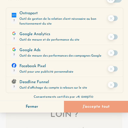
PARTAGER L'ÉPISODE
(285) LE MILIEU DE VIE
(287) JE NE SUIS PAS MON GÂTEAU AU
CHOCOLAT
ENVIE D’ALLER PLUS
LOIN ?