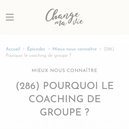
Passer
au
contenu
Accueil
Épisodes
Mieux nous connaître
(286)
Pourquoi le coaching de groupe ?
MIEUX NOUS CONNAÎTRE
(286) POURQUOI LE
COACHING DE
GROUPE ?