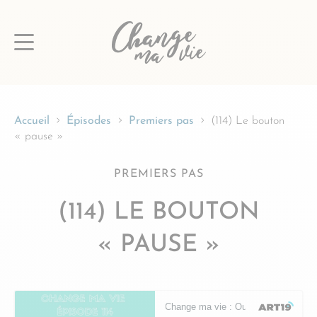
Passer
au
contenu
Accueil
Épisodes
Premiers pas
(114) Le bouton
« pause »
PREMIERS PAS
(114) LE BOUTON
« PAUSE »
Change ma vie : Outils pour l'esprit