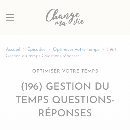
Passer
au
contenu
Accueil
Épisodes
Optimiser votre temps
(196)
Gestion du temps Questions-réponses
OPTIMISER VOTRE TEMPS
(196) GESTION DU
TEMPS QUESTIONS-
RÉPONSES